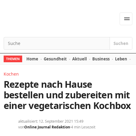
Zum Inhalt springen
Men
Suchen
Suchen nach:
Home
Gesundheit
Aktuell
Business
Leben
E
THEMEN
Kochen
Rezepte nach Hause
bestellen und zubereiten mit
einer vegetarischen Kochbox
aktualisiert: 12. September 2021 15:49
von
Online Journal Redaktion
4 min Lesezeit