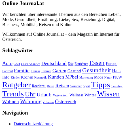
Online-Journal.at
Wir berichten über interessante Themen aus den Bereichen Leben,
Mode, Gesundheit, Ernährung, Liebe, Sex, Beziehung, Digital,
Business, Mobilität, Reisen und Kultur.
Willkommen auf Online Journal.at – dein Magazin im Internet für
Österreich.
Schlagwörter
Essen
Auto
Deutschland
Europa
Diät
Einrichten
CBD
Costa Atlantica
Gesundheit
Familie
Garten
Haus
Gesund
Fahrrad
Fitness
Freizeit
Kunden
M?bel
Info
PKW
Kochen
Mode
Kinder
Kosmetik
Marketing
Natur
Tipps
Ratgeber
Reisen
Reederei
Reise
Sommer
Sport
Training
Trends
Wissen
Uhr
Urlaub
Winter
Wellness
Vegetarisch
Wohnung
Österreich
Wohnen
Zuhause
Navigation
Datenschutzerklärung