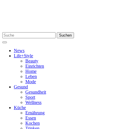
Zum
Inhalt
springen
Suchen
Suchen
nach:
Menü
News
Life+Style
Beauty
Einrichten
Home
Leben
Mode
Gesund
Gesundheit
Sport
Wellness
Küche
Ernährung
Essen
Kochen
Trinken