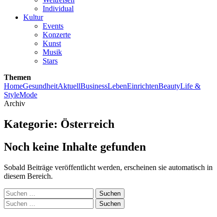
Individual
Kultur
Events
Konzerte
Kunst
Musik
Stars
Themen
Home
Gesundheit
Aktuell
Business
Leben
Einrichten
Beauty
Life &
Style
Mode
Archiv
Kategorie:
Österreich
Noch keine Inhalte gefunden
Sobald Beiträge veröffentlicht werden, erscheinen sie automatisch in
diesem Bereich.
Suchen
nach:
Suchen
nach: