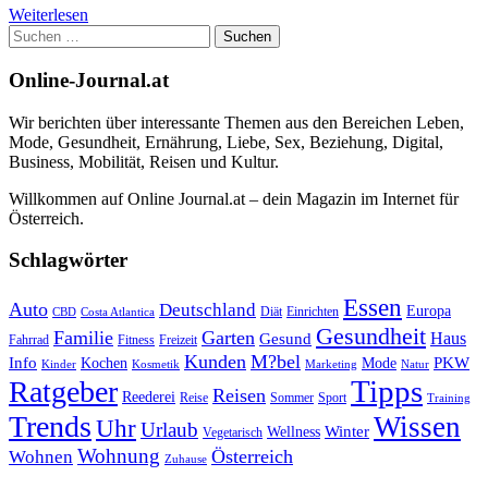
Weiterlesen
Suchen
nach:
Online-Journal.at
Wir berichten über interessante Themen aus den Bereichen Leben,
Mode, Gesundheit, Ernährung, Liebe, Sex, Beziehung, Digital,
Business, Mobilität, Reisen und Kultur.
Willkommen auf Online Journal.at – dein Magazin im Internet für
Österreich.
Schlagwörter
Essen
Auto
Deutschland
Europa
Diät
Einrichten
CBD
Costa Atlantica
Gesundheit
Familie
Garten
Haus
Gesund
Fahrrad
Fitness
Freizeit
Kunden
M?bel
Info
PKW
Kochen
Mode
Kinder
Kosmetik
Marketing
Natur
Tipps
Ratgeber
Reisen
Reederei
Reise
Sommer
Sport
Training
Trends
Wissen
Uhr
Urlaub
Winter
Wellness
Vegetarisch
Wohnung
Österreich
Wohnen
Zuhause