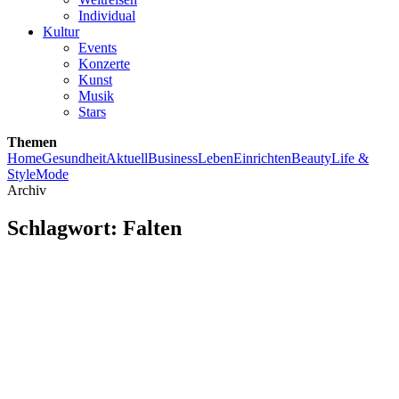
Individual
Kultur
Events
Konzerte
Kunst
Musik
Stars
Themen
Home
Gesundheit
Aktuell
Business
Leben
Einrichten
Beauty
Life &
Style
Mode
Archiv
Schlagwort:
Falten