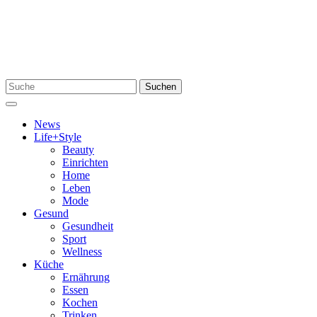
Zum
Inhalt
springen
Suchen
Suchen
nach:
Menü
News
Life+Style
Beauty
Einrichten
Home
Leben
Mode
Gesund
Gesundheit
Sport
Wellness
Küche
Ernährung
Essen
Kochen
Trinken