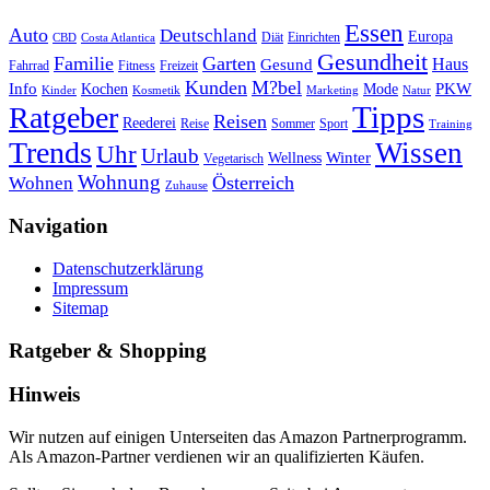
Essen
Auto
Deutschland
Europa
Diät
Einrichten
CBD
Costa Atlantica
Gesundheit
Familie
Garten
Haus
Gesund
Fahrrad
Fitness
Freizeit
Kunden
M?bel
Info
PKW
Kochen
Mode
Kinder
Kosmetik
Marketing
Natur
Tipps
Ratgeber
Reisen
Reederei
Reise
Sommer
Sport
Training
Trends
Wissen
Uhr
Urlaub
Winter
Wellness
Vegetarisch
Wohnung
Österreich
Wohnen
Zuhause
Navigation
Datenschutzerklärung
Impressum
Sitemap
Ratgeber & Shopping
Hinweis
Wir nutzen auf einigen Unterseiten das Amazon Partnerprogramm.
Als Amazon-Partner verdienen wir an qualifizierten Käufen.