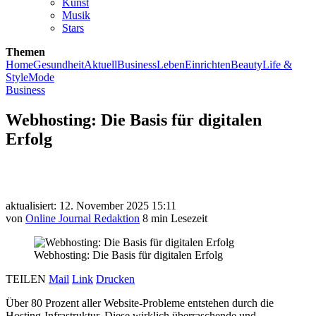
Kunst
Musik
Stars
Themen
Home
Gesundheit
Aktuell
Business
Leben
Einrichten
Beauty
Life &
Style
Mode
Business
Webhosting: Die Basis für digitalen
Erfolg
aktualisiert: 12. November 2025 15:11
von
Online Journal Redaktion
8 min Lesezeit
Webhosting: Die Basis für digitalen Erfolg
TEILEN
Mail
Link
Drucken
Über 80 Prozent aller Website-Probleme entstehen durch die
Hosting-Infrastruktur. Diese wirklich überraschende und