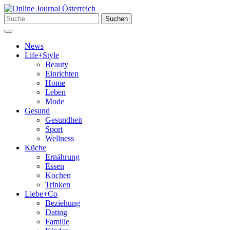
Zum
Inhalt
Suchen
Suchen
springen
nach:
Menü
News
Life+Style
Beauty
Einrichten
Home
Leben
Mode
Gesund
Gesundheit
Sport
Wellness
Küche
Ernährung
Essen
Kochen
Trinken
Liebe+Co
Beziehung
Dating
Familie