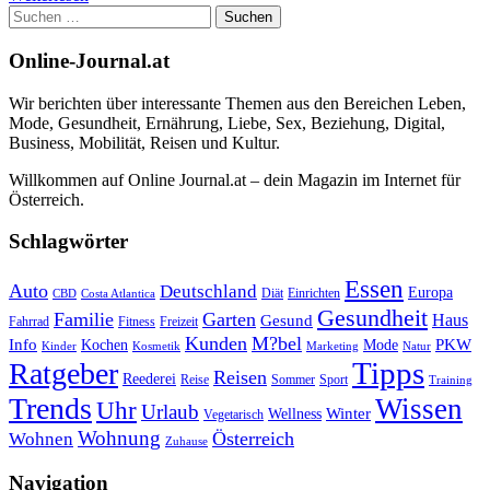
Suchen
nach:
Online-Journal.at
Wir berichten über interessante Themen aus den Bereichen Leben,
Mode, Gesundheit, Ernährung, Liebe, Sex, Beziehung, Digital,
Business, Mobilität, Reisen und Kultur.
Willkommen auf Online Journal.at – dein Magazin im Internet für
Österreich.
Schlagwörter
Essen
Auto
Deutschland
Europa
Diät
Einrichten
CBD
Costa Atlantica
Gesundheit
Familie
Garten
Haus
Gesund
Fahrrad
Fitness
Freizeit
Kunden
M?bel
Info
PKW
Kochen
Mode
Kinder
Kosmetik
Marketing
Natur
Tipps
Ratgeber
Reisen
Reederei
Reise
Sommer
Sport
Training
Trends
Wissen
Uhr
Urlaub
Winter
Wellness
Vegetarisch
Wohnung
Österreich
Wohnen
Zuhause
Navigation