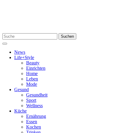
Zum
Inhalt
springen
Suchen
Suchen
nach:
Menü
News
Life+Style
Beauty
Einrichten
Home
Leben
Mode
Gesund
Gesundheit
Sport
Wellness
Küche
Ernährung
Essen
Kochen
Trinken