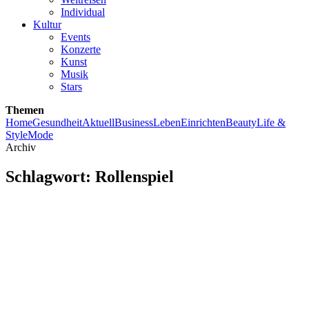
Individual
Kultur
Events
Konzerte
Kunst
Musik
Stars
Themen
Home
Gesundheit
Aktuell
Business
Leben
Einrichten
Beauty
Life &
Style
Mode
Archiv
Schlagwort:
Rollenspiel