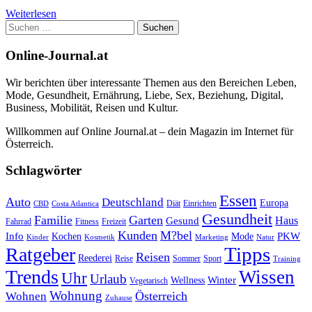
Weiterlesen
Suchen
nach:
Online-Journal.at
Wir berichten über interessante Themen aus den Bereichen Leben,
Mode, Gesundheit, Ernährung, Liebe, Sex, Beziehung, Digital,
Business, Mobilität, Reisen und Kultur.
Willkommen auf Online Journal.at – dein Magazin im Internet für
Österreich.
Schlagwörter
Essen
Auto
Deutschland
Europa
Diät
Einrichten
CBD
Costa Atlantica
Gesundheit
Familie
Garten
Haus
Gesund
Fahrrad
Fitness
Freizeit
Kunden
M?bel
Info
PKW
Kochen
Mode
Kinder
Kosmetik
Marketing
Natur
Tipps
Ratgeber
Reisen
Reederei
Reise
Sommer
Sport
Training
Trends
Wissen
Uhr
Urlaub
Winter
Wellness
Vegetarisch
Wohnung
Österreich
Wohnen
Zuhause