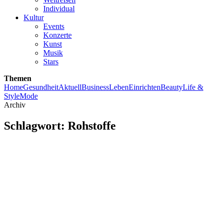
Individual
Kultur
Events
Konzerte
Kunst
Musik
Stars
Themen
Home
Gesundheit
Aktuell
Business
Leben
Einrichten
Beauty
Life &
Style
Mode
Archiv
Schlagwort:
Rohstoffe