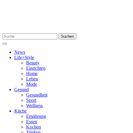
Zum
Inhalt
springen
Suchen
Suchen
nach:
Menü
News
Life+Style
Beauty
Einrichten
Home
Leben
Mode
Gesund
Gesundheit
Sport
Wellness
Küche
Ernährung
Essen
Kochen
Trinken