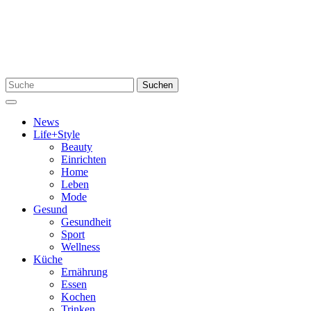
Zum
Inhalt
springen
Suchen
Suchen
nach:
Menü
News
Life+Style
Beauty
Einrichten
Home
Leben
Mode
Gesund
Gesundheit
Sport
Wellness
Küche
Ernährung
Essen
Kochen
Trinken