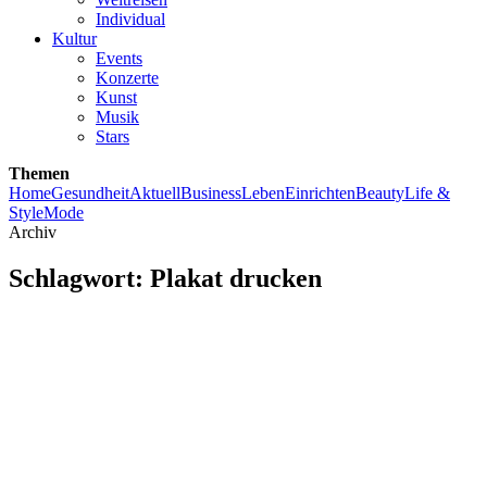
Individual
Kultur
Events
Konzerte
Kunst
Musik
Stars
Themen
Home
Gesundheit
Aktuell
Business
Leben
Einrichten
Beauty
Life &
Style
Mode
Archiv
Schlagwort:
Plakat drucken