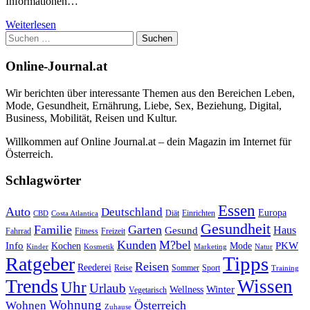
Informationen…
Weiterlesen
Suchen
nach:
Online-Journal.at
Wir berichten über interessante Themen aus den Bereichen Leben,
Mode, Gesundheit, Ernährung, Liebe, Sex, Beziehung, Digital,
Business, Mobilität, Reisen und Kultur.
Willkommen auf Online Journal.at – dein Magazin im Internet für
Österreich.
Schlagwörter
Essen
Auto
Deutschland
Europa
Diät
Einrichten
CBD
Costa Atlantica
Gesundheit
Familie
Garten
Haus
Gesund
Fahrrad
Fitness
Freizeit
Kunden
M?bel
Info
PKW
Kochen
Mode
Kinder
Kosmetik
Marketing
Natur
Tipps
Ratgeber
Reisen
Reederei
Reise
Sommer
Sport
Training
Trends
Wissen
Uhr
Urlaub
Winter
Wellness
Vegetarisch
Wohnung
Österreich
Wohnen
Zuhause