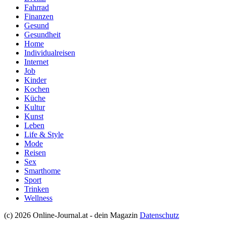
Fahrrad
Finanzen
Gesund
Gesundheit
Home
Individualreisen
Internet
Job
Kinder
Kochen
Küche
Kultur
Kunst
Leben
Life & Style
Mode
Reisen
Sex
Smarthome
Sport
Trinken
Wellness
(c) 2026 Online-Journal.at - dein Magazin
Datenschutz