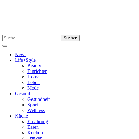
Zum
Inhalt
springen
Suchen
Suchen
nach:
Menü
News
Life+Style
Beauty
Einrichten
Home
Leben
Mode
Gesund
Gesundheit
Sport
Wellness
Küche
Ernährung
Essen
Kochen
Trinken