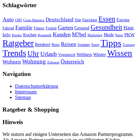
Schlagwörter
Essen
Auto
Deutschland
Europa
Diät
Einrichten
CBD
Costa Atlantica
Gesundheit
Familie
Garten
Haus
Gesund
Fahrrad
Fitness
Freizeit
Kunden
M?bel
Info
PKW
Kochen
Mode
Kinder
Kosmetik
Marketing
Natur
Tipps
Ratgeber
Reisen
Reederei
Reise
Sommer
Sport
Training
Trends
Wissen
Uhr
Urlaub
Winter
Wellness
Vegetarisch
Wohnung
Österreich
Wohnen
Zuhause
Navigation
Datenschutzerklärung
Impressum
Sitemap
Ratgeber & Shopping
Hinweis
Wir nutzen auf einigen Unterseiten das Amazon Partnerprogramm.
Als Amazon-Partner verdienen wir an qualifizierten Käufen.