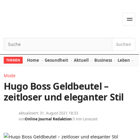
Zum Inhalt springen
Men
Suchen
Suchen nach:
Home
Gesundheit
Aktuell
Business
Leben
E
THEMEN
Mode
Hugo Boss Geldbeutel –
zeitloser und eleganter Stil
aktualisiert: 31. August 2021 18:33
von
Online Journal Redaktion
3 min Lesezeit