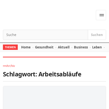
Zum Inhalt springen
Men
Suchen
Suchen nach:
Home
Gesundheit
Aktuell
Business
Leben
E
THEMEN
Archiv
Schlagwort:
Arbeitsabläufe