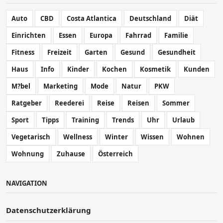
Auto
CBD
Costa Atlantica
Deutschland
Diät
Einrichten
Essen
Europa
Fahrrad
Familie
Fitness
Freizeit
Garten
Gesund
Gesundheit
Haus
Info
Kinder
Kochen
Kosmetik
Kunden
M?bel
Marketing
Mode
Natur
PKW
Ratgeber
Reederei
Reise
Reisen
Sommer
Sport
Tipps
Training
Trends
Uhr
Urlaub
Vegetarisch
Wellness
Winter
Wissen
Wohnen
Wohnung
Zuhause
Österreich
NAVIGATION
Datenschutzerklärung